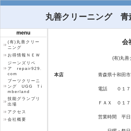
丸善クリーニング 青
menu
会
(有)丸善クリー
ニング
お得情報ＮＥＷ
(有)丸
ジーンズリペ
ア repair929.
com
本店
青森県十和田市
ブーツクリーニ
ング UGG Ｔi
電話 ０１７
mberland
技能グランプリ
ＦＡＸ ０１７
出場
アクセス
営業時間 
会社概要
日曜・祭日 