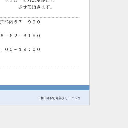
て頂きます。
荒熊内６７－９９０
６－６２－３１５０
；００～１９；００
十和田市(有)丸善クリーニング